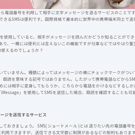
ォンから電話番号を利用して相手に文字メッセージを送るサービスのことで
できるSMSは便利です。国際規格で基本的に世界中の携帯端末同士で送
プリを使用していると、相手がメッセージを読んだかどうか知ることがで
あり、一概には便利とは言えないこの機能ですが仕事などではやはり重
能は使えるのでしょうか？
ついていません。種類によってはメッセージの横にチェックマークがつい
、既読を意味する記号ではありません。したがって携帯電話などからSM
めには相手に変身してもらうか、こちらから電話をかけるなどするしかあ
iMessage」を使用してSMSを送信した場合、既読を確認することも可
セージを送信するサービス
しておきましょう。 SMS( ショートメール )とは 送りたい先の電話番
に利用できますが、送信できる文字数に制限があるなどの制約もあります