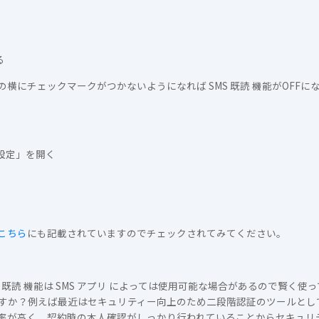
る
横にチェックマークがつかないようになれば SMS 既読 機能がOFF
設定」を開く
こちら
にも記載されていますのでチェックされてみてください。
 既読 機能は SMS アプリ によっては使用可能な場合があるので賢く使
すか？例えば最近はセキュリティー向上のため二段階認証のツールとして
覧率が高く、契約時の本人確認がしっかり行われていることからセキュリ