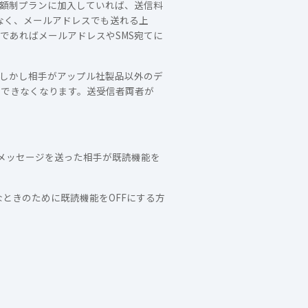
定額制プランに加入していれば、送信料
なく、メールアドレスでも送れる上
以外であればメールアドレスやSMS宛てに
。しかし相手がアップル社製品以外のデ
利用できなくなります。送受信者両者が
めメッセージを送った相手が既読機能を
なときのために既読機能をOFFにする方