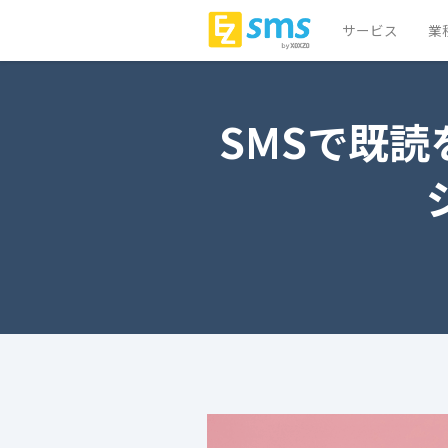
サービス
業
SMSで既