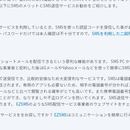
下にSMSのメリットとSMS送信サービスお勧めをご紹介します。
サービスを利用しているとき、SMSを使った認証コードを受信した事が
D・パスワードだけでは本人確認は不十分ですので、
SMSを利用した二段
ショートメールを配信できるという便利な機能があります。 SMS PC 
事業者と契約した後はGメールやYahooメールなどを使って簡単にSM
士で送受信でき、比較的安価なため大変便利なサービスです。SMSは電
信されます。専用のアプリも必要ないため、相手の電話番号が分かれば
メールなどと比べて閲覧される確率がとても高いです。また携帯電話番号
ことができ、なりすましや不正ログインを防いでくれます。 SMS送信サ
ります。
EZSMS
のようなSMS配信サービス事業者のウェブサイトをチ
信 サービスををお探しですか？
EZSMS
はコミュニケーションを簡単に行える