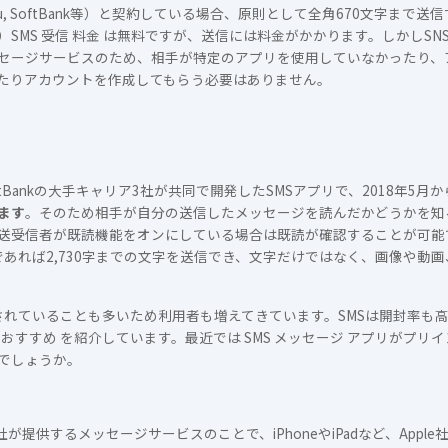
au, SoftBank等）と契約している場合、原則として全角670文字まで
SMS 受信 料金 は無料ですが、送信には料金がかかります。しかしS
セージサービスのため、相手が特定のアプリを使用していなかったり、
たりアカウントを作成してもらう必要はありません。
oftBankの大手キャリア3社が共同で開発したSMSアプリで、2018年
ます
。そのため相手が自分の送信したメッセージを読んだかどうかを知
送受信者が既読機能をオンにしている場合は既読が確認することが可能です
であれば2,730字までの文字を送信でき、文字だけではなく、画像や動
されていることも多いため利用者も増えてきています。SMSは開封率も
リ おすすめ を紹介しています。最近では SMS メッセージ アプリがプ
でしょうか。
le）社が提供するメッセージサービスのことで、iPhoneやiPadなど、Ap