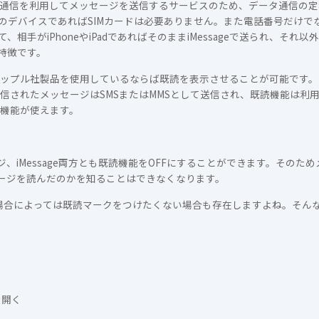
データ通信を利用してメッセージを送信するサービスのため、データ通信の
のデバイスであればSIMカードは必要ありません。また電話番号だけで
相手がiPhoneやiPadであればそのままiMessageで送られ、それ
特徴です。
方がアップル社製品を使用しているならば既読を表示させることが可能です
から送信されたメッセージはSMSまたはMMSとして送信され、既読機能は
既読機能が使えます。
、iMessage両方とも既読機能をOFFにすることができます。そのた
セージを読んだのかを知ることはできなくなります。
はり場合によっては既読マークをつけたくない場合も存在しますよね。そん
を開く