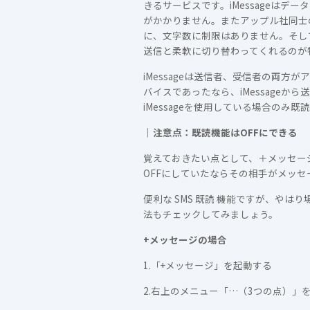
きるサービスです。iMessageは
がかかりません。またアップル社同士
に、文字数に制限はありません。そして、
送信と柔軟に切り替わってくれるのが
iMessageは送信者、受信者の両
バイスであったなら、iMessage
iMessageを使用している場合のみ
｜注意点：既読機能はOFFにできる
覚えておきたい点として、＋メッセージ
OFFにしていたならその相手がメッ
便利な SMS 既読 機能ですが、や
法もチェックしてみましょう。
+メッセージの場合
1.「+メッセージ」を起動する
2.右上のメニュー「…（3つの点）」