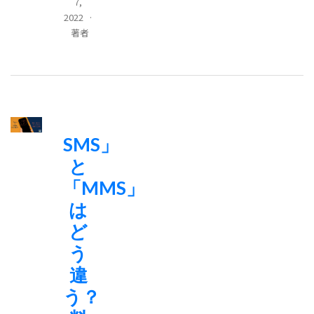
7,
2022
·
著者
SMS」
と
「MMS」
は
ど
う
違
う？