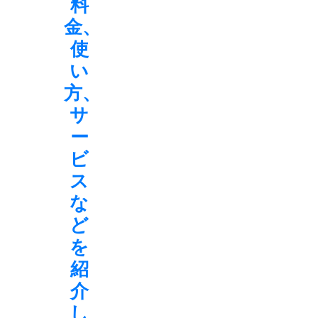
料
金、
使
い
方、
サ
ー
ビ
ス
な
ど
を
紹
介
し