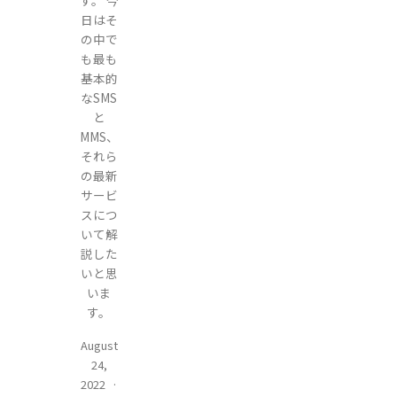
日はそ
の中で
も最も
基本的
なSMS
と
MMS、
それら
の最新
サービ
スにつ
いて解
説した
いと思
いま
す。
August
24,
2022
·