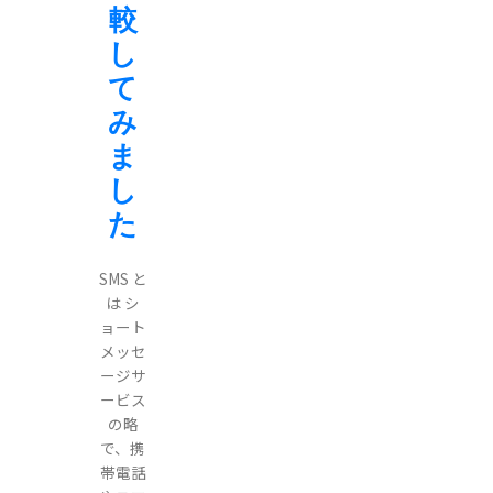
較
し
て
み
ま
し
た
SMS と
は シ
ョート
メッセ
ージサ
ービス
の略
で、携
帯電話