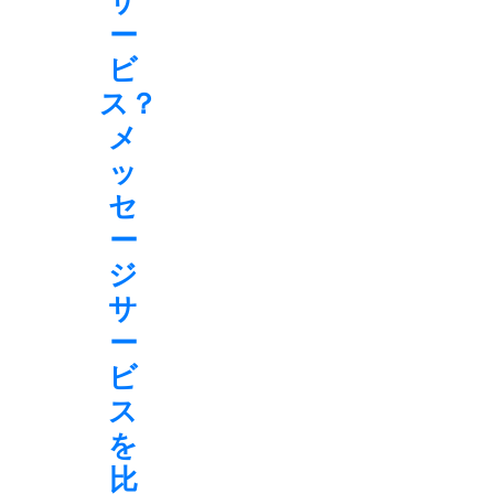
サ
ー
ビ
ス？
メ
ッ
セ
ー
ジ
サ
ー
ビ
ス
を
比