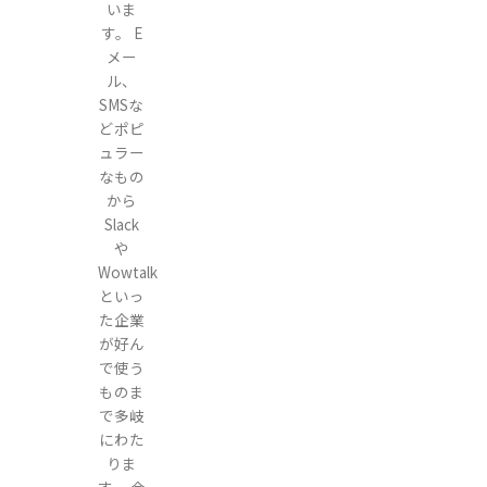
いま
す。 E
メー
ル、
SMSな
どポピ
ュラー
なもの
から
Slack
や
Wowtalk
といっ
た企業
が好ん
で使う
ものま
で多岐
にわた
りま
す。 今