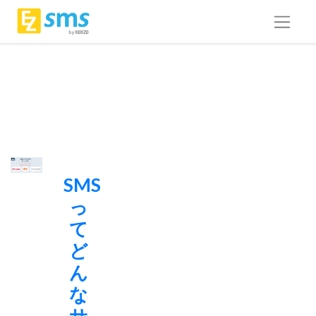
SMS
っ
て
ど
ん
な