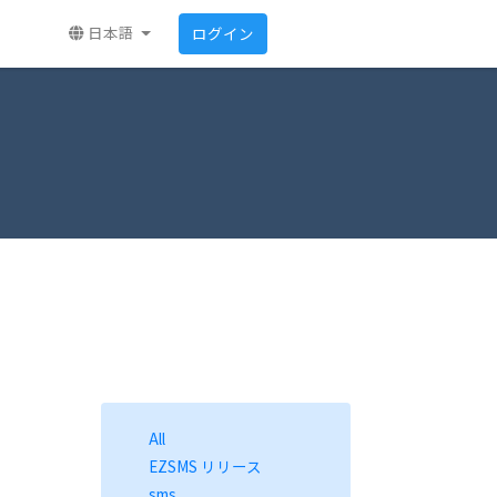
日本語
ログイン
All
EZSMS リリース
sms