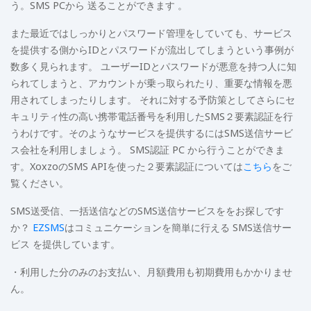
う。SMS PCから 送ることができます 。
また最近ではしっかりとパスワード管理をしていても、サービス
を提供する側からIDとパスワードが流出してしまうという事例が
数多く見られます。 ユーザーIDとパスワードが悪意を持つ人に知
られてしまうと、アカウントが乗っ取られたり、重要な情報を悪
用されてしまったりします。 それに対する予防策としてさらにセ
キュリティ性の高い携帯電話番号を利用したSMS２要素認証を行
うわけです。そのようなサービスを提供するにはSMS送信サービ
ス会社を利用しましょう。 SMS認証 PC から行うことができま
す。XoxzoのSMS APIを使った２要素認証については
こちら
をご
覧ください。
SMS送受信、一括送信などのSMS送信サービスををお探しです
か？
EZSMS
はコミュニケーションを簡単に行える SMS送信サー
ビス を提供しています。
・利用した分のみのお支払い、月額費用も初期費用もかかりませ
ん。