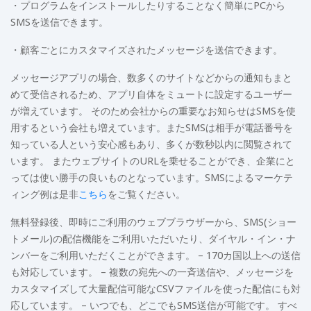
・プログラムをインストールしたりすることなく簡単にPCから
SMSを送信できます。
・顧客ごとにカスタマイズされたメッセージを送信できます。
メッセージアプリの場合、数多くのサイトなどからの通知もまと
めて受信されるため、アプリ自体をミュートに設定するユーザー
が増えています。 そのため会社からの重要なお知らせはSMSを使
用するという会社も増えています。またSMSは相手が電話番号を
知っている人という安心感もあり、多くが数秒以内に閲覧されて
います。 またウェブサイトのURLを乗せることができ、企業にと
っては使い勝手の良いものとなっています。SMSによるマーケテ
ィング例は是非
こちら
をご覧ください。
無料登録後、即時にご利用のウェブブラウザーから、SMS(ショー
トメール)の配信機能をご利用いただいたり、ダイヤル・イン・ナ
ンバーをご利用いただくことができます。 – 170カ国以上への送信
も対応しています。 – 複数の宛先への一斉送信や、メッセージを
カスタマイズして大量配信可能なCSVファイルを使った配信にも対
応しています。 – いつでも、どこでもSMS送信が可能です。 すべ