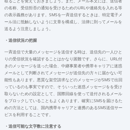
取ることを覚えておきましょう。また、メール本文には、送信者
の名称、受信拒否の通知を受けるためのURLや連絡先を入れる等
の表示義務があります。SMSを一斉送信するときは、特定電子メ
ール法に抵触しないように文章を構成し、法律に則ってメールを
送るよう注意しましょう。
・送信状況の把握
一斉送信で大量のメッセージを送信する時は、送信先の一人ひと
りの受信状況を確認することはかなり困難です。さらに、URL付
きのメッセージを送った場合、中継事業者や携帯キャリアに迷惑
メールとして判断されてメッセージが送信先の方々に届かない可
能性もあります。悪質な架空請求などのメッセージがSMSで出回
っているのも事実ですので、そういった迷惑メッセージをを受け
取らないための設定として、国際回線を使って送付されるメール
をブロックしていることもよくあります。確実にSMSを届けるた
めの方法としては、国内携帯キャリアと連携のあるSMS送信サー
ビスを利用することです。
・送信可能な文字数に注意する