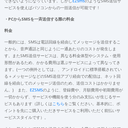
できないようになっています。しかし
EZsms
のようなSMS送信サ
ービスを使えばパソコンからの一括送信が可能です！
・PCからSMSを一斉送信する際の料金
料金
一般的には、SMSは電話回線を経由してメッセージを送信するこ
とから、音声通話と同じように一通あたりのコストが発生しま
す。またSMS送信サービスは、異なる料金体型やシステム・使用
形態があるため、かかる費用は選ぶサービスによって異なってき
ます。(一つの例外としては、、アンドロイドに標準搭載されてい
る＋メッセージなどのSMS送信アプリ経由での配信は、ネット回
線を経由してのメッセージ送信のため、送信コストはかかりませ
ん。) また、
EZSMS
のように、登録費や、月額費用や初期費用が
一切かからず、サービスや機能を使う分のみ支払いが生じるサー
ビスもあります（詳しくは
こちら
をご覧ください。基本的に、ポ
イントを先にご購入いただきサービスをご利用いただく前払いサ
ービススタイルです）。