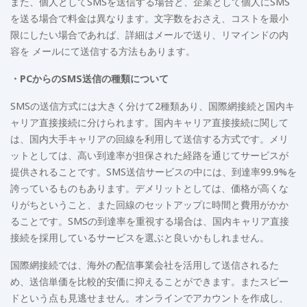
また、個人としてSMSを送信する場合と、企業として個人にSMS
を送る場合で料金は異なります。文字数をおさえ、コストを最小
限にしたい場合であれば、詳細はメールで送り、リマインドの内
容を メールにて送信する方法もあります。
・PCからのSMS送信の種類について
SMSの送信方式には大きく分けて2種類あり、国際網接続と国内キ
ャリア直接接続に分けられます。国内キャリア直接接続に関して
は、国内大手キャリアの回線を利用して送信する方式です。メリ
ットとしては、高い到達率が担保された経路を通じてサービスが
提供されることです。SMS送信サービスの中には、到達率99.9%を
誇っているものもあります。デメリットとしては、価格が高くな
りがちということ、また回線のセットアップに時間と費用がかか
ることです。SMSの到達率を重視する場合は、国内キャリア直接
接続を採用しているサービスを選ぶと良いかもしれません。
国際網接続では、海外の配信事業会社を活用して送信されるた
め、送信単価を比較的安価に抑えることができます。またスピー
ドという点も見逃せません。オンラインでアカウントを作成し、